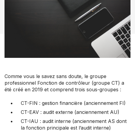
Nos groupes
Centre de soutien aux membres
Nouvelles et commentaires
Perfectionnement professionnel
Votre convention collective
Votre adhésion et programmes
Prochaines activités
Comme vous le savez sans doute, le groupe
À propos de l’ACFO-ACAF
professionnel Fonction de contrôleur (groupe CT) a
été créé en 2019 et comprend trois sous-groupes :
CT-FIN : gestion financière (anciennement FI)
CT-EAV : audit externe (anciennement AU)
CT-IAU : audit interne (anciennement AS dont
la fonction principale est l’audit interne)