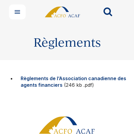
Nos groupes
Centre de soutien aux membres
Nouvelles et commentaires
Perfectionnement professionnel
Votre convention collective
Règlements
Votre adhésion et programmes
Prochaines activités
À propos de l’ACFO-ACAF
Règlements de l’Association canadienne des
agents financiers
(246 kb .pdf)