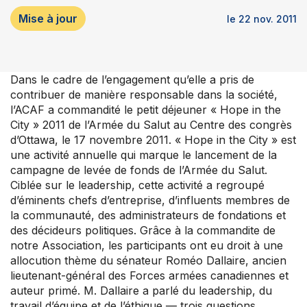
Votre adhésion et programmes
Mise à jour
le 22 nov. 2011
Prochaines activités
À propos de l’ACFO-ACAF
Dans le cadre de l’engagement qu’elle a pris de
contribuer de manière responsable dans la société,
l’ACAF a commandité le petit déjeuner « Hope in the
City » 2011 de l’Armée du Salut au Centre des congrès
d’Ottawa, le 17 novembre 2011. « Hope in the City » est
une activité annuelle qui marque le lancement de la
campagne de levée de fonds de l’Armée du Salut.
Ciblée sur le leadership, cette activité a regroupé
d’éminents chefs d’entreprise, d’influents membres de
la communauté, des administrateurs de fondations et
des décideurs politiques. Grâce à la commandite de
notre Association, les participants ont eu droit à une
allocution thème du sénateur Roméo Dallaire, ancien
lieutenant-général des Forces armées canadiennes et
auteur primé. M. Dallaire a parlé du leadership, du
travail d’équipe et de l’éthique — trois questions