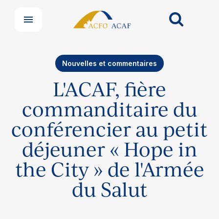
Nouvelles et commentaires
L'ACAF, fière
commanditaire du
conférencier au petit
déjeuner « Hope in
the City » de l'Armée
Nos groupes
Centre de soutien aux membres
du Salut
Nouvelles et commentaires
Perfectionnement professionnel
Votre convention collective