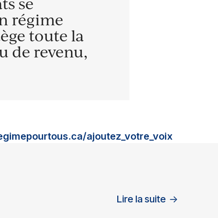
ts se
un régime
ège toute la
u de revenu,
egimepourtous.ca/ajoutez_votre_voix
Lire la suite
→