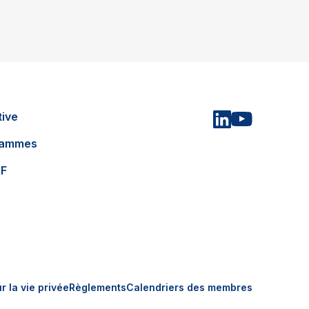
tive
grammes
AF
r la vie privée
Règlements
Calendriers des membres