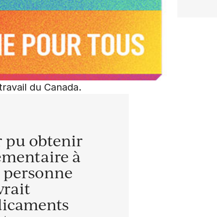
ravail du Canada.
r pu obtenir
émentaire à
e personne
vrait
dicaments