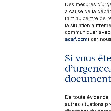
Des mesures d’urge
à cause de la débâ
tant au centre de r
la situation autreme
communiquer avec l’
acaf.com
) car nou
Si vous êt
d’urgence,
documenta
De toute évidence, 
autres situations p
d’engager du person