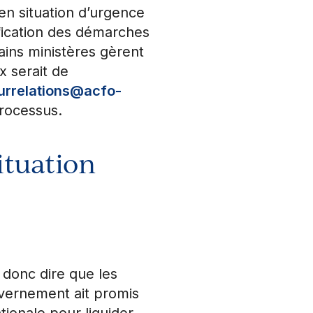
n situation d’urgence
fication des démarches
ains ministères gèrent
x serait de
urrelations@acfo-
rocessus.
ituation
 donc dire que les
uvernement ait promis
tionale pour liquider