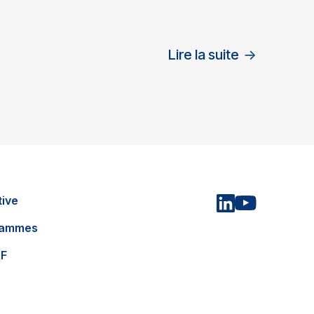
Lire la suite
→
tive
grammes
AF