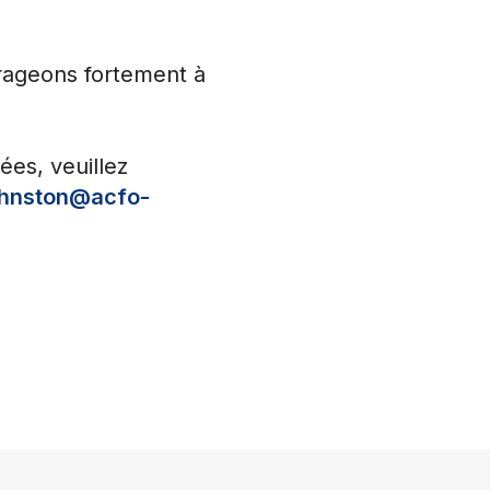
rageons fortement à
ées, veuillez
hnston@acfo-