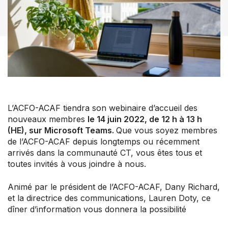
Nos groupes
Centre de soutien aux membres
Nouvelles et commentaires
Perfectionnement professionnel
Votre convention collective
Votre adhésion et programmes
L’ACFO-ACAF tiendra son webinaire d’accueil des
Prochaines activités
nouveaux membres
le 14 juin 2022, de 12 h à 13 h
À propos de l’ACFO-ACAF
(HE), sur Microsoft Teams.
Que vous soyez membres
de l’ACFO-ACAF depuis longtemps ou récemment
arrivés dans la communauté CT, vous êtes tous et
toutes invités à vous joindre à nous.
Animé par le président de l’ACFO-ACAF, Dany Richard,
et la directrice des communications, Lauren Doty, ce
dîner d’information vous donnera la possibilité