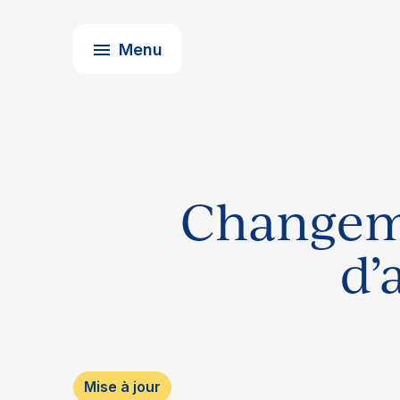
Prochaines activités
À propos de l’ACFO-ACAF
Menu
Changeme
d’
Mise à jour