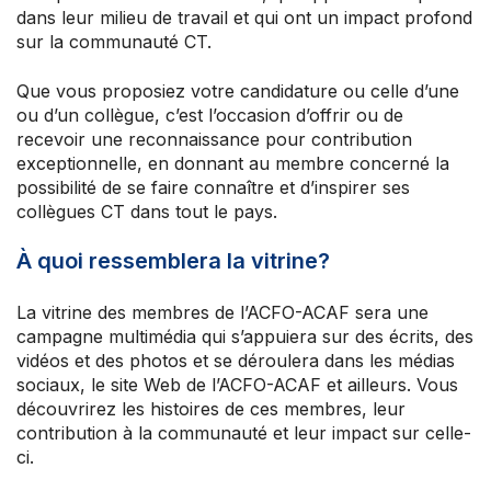
dans leur milieu de travail et qui ont un impact profond
sur la communauté CT.
Nos groupes
Centre de soutien aux membres
Que vous proposiez votre candidature ou celle d’une
ou d’un collègue, c’est l’occasion d’offrir ou de
Nouvelles et commentaires
recevoir une reconnaissance pour contribution
Perfectionnement professionnel
exceptionnelle, en donnant au membre concerné la
Votre convention collective
possibilité de se faire connaître et d’inspirer ses
Votre adhésion et programmes
collègues CT dans tout le pays.
Prochaines activités
À propos de l’ACFO-ACAF
À quoi ressemblera la vitrine?
La vitrine des membres de l’ACFO-ACAF sera une
campagne multimédia qui s’appuiera sur des écrits, des
vidéos et des photos et se déroulera dans les médias
sociaux, le site Web de l’ACFO-ACAF et ailleurs. Vous
découvrirez les histoires de ces membres, leur
contribution à la communauté et leur impact sur celle-
ci.